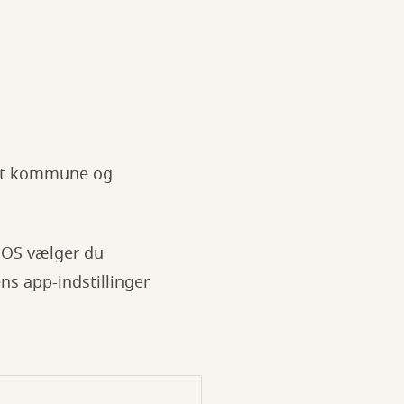
blot kommune og
 iOS vælger du
ens app-indstillinger