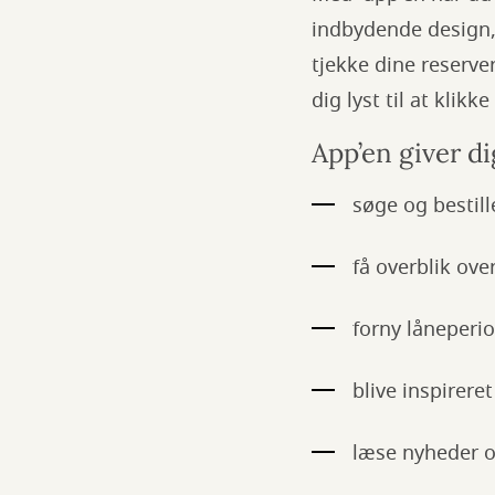
indbydende design, 
tjekke dine reserve
dig lyst til at klikke
App’en giver di
søge og bestille
få overblik ove
forny låneperio
blive inspirere
læse nyheder og