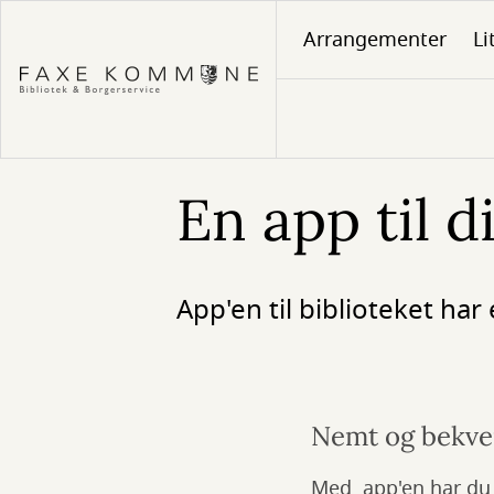
Gå
Arrangementer
Li
til
hovedindhold
En app til d
App'en til biblioteket ha
Nemt og bekvem
Med app'en har du a