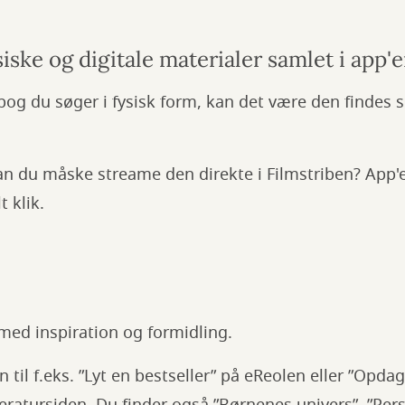
siske og digitale materialer samlet i app'e
bog du søger i fysisk form, kan det være den findes 
an du måske streame den direkte i Filmstriben? App'
 klik.
med inspiration og formidling.
on til f.eks. ”Lyt en bestseller” på eReolen eller ”Op