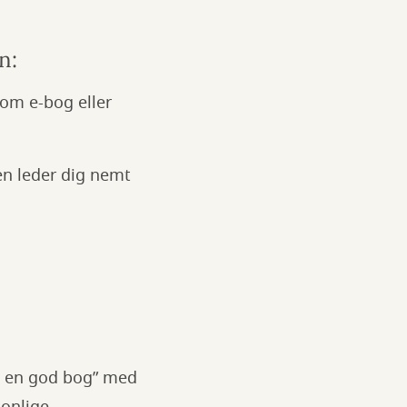
n:
som e-bog eller
en leder dig nemt
dag en god bog” med