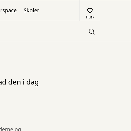
rspace
Skoler
Husk
ad den i dag
oderne og