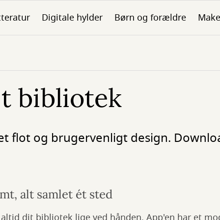
tteratur
Digitale hylder
Børn og forældre
Make
it bibliotek
r et flot og brugervenligt design. Downlo
t, alt samlet ét sted
ltid dit bibliotek lige ved hånden. App'en har et m