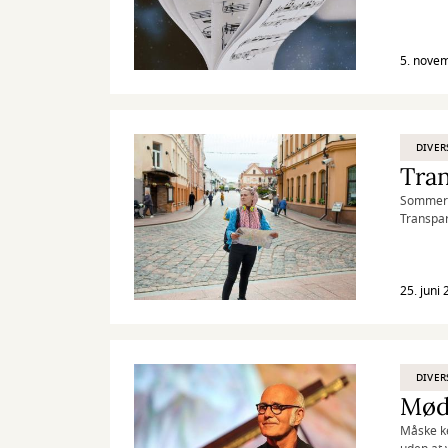
5. nove
DIVER
Tran
Sommerfe
Transpar
25. juni
DIVER
Mød
Måske ke