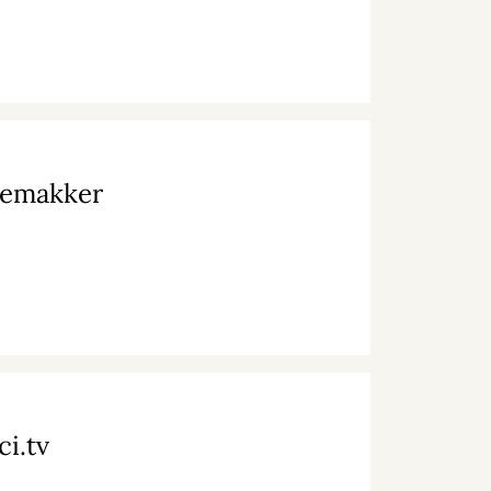
semakker
i.tv