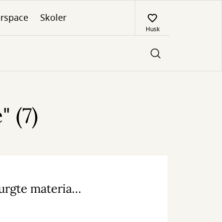
rspace
Skoler
Husk
 (7)
Undgå at miste din plads i køen til de efterspurgte materialer