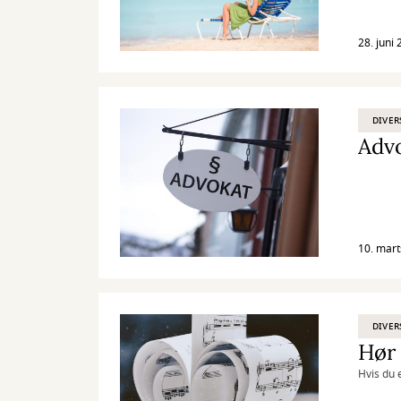
28. juni
DIVER
Advo
10. mart
DIVER
Hør 
Hvis du 