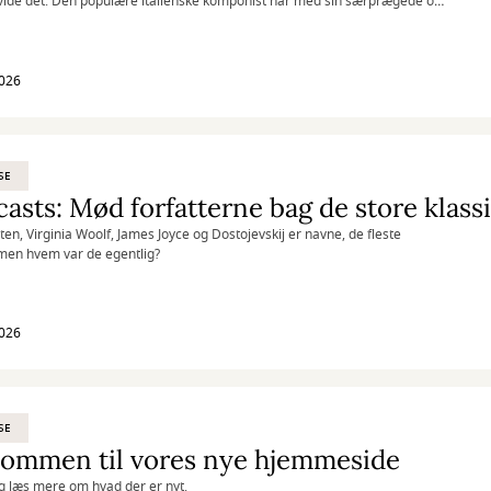
vide det. Den populære italienske komponist har med sin særprægede og
til taget verden med storm. Dyk ned i hans univers på Medici.tv.
2026
SE
asts: Mød forfatterne bag de store klass
ten, Virginia Woolf, James Joyce og Dostojevskij er navne, de fleste
men hvem var de egentlig?
2026
SE
kommen til vores nye hjemmeside
og læs mere om hvad der er nyt.