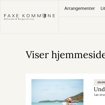
Gå
Arrangementer
Li
til
hovedindhold
Viser hjemmesiden
DIVER
Sæt dine