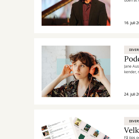
uden at 
simple s
16. juli 
DIVER
Podc
Jane Aus
kender, 
24. juli 
DIVER
Vel
Få tips 