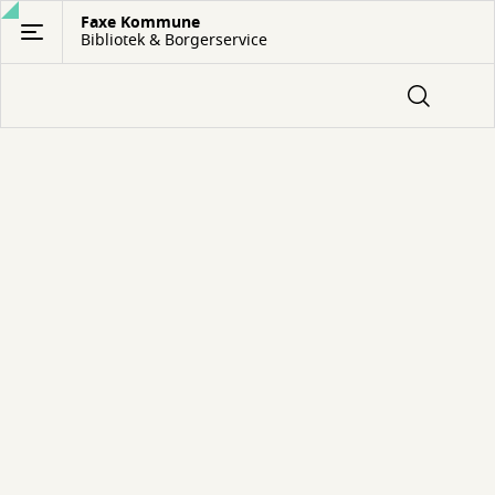
Gå
Faxe Kommune
Bibliotek & Borgerservice
til
hovedindhold