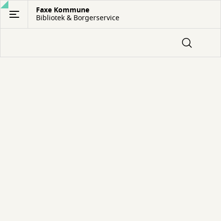
Gå
Faxe Kommune
Bibliotek & Borgerservice
til
hovedindhold