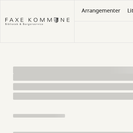
Gå
Arrangementer
Li
til
hovedindhold