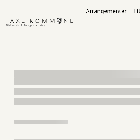
Gå
Arrangementer
Li
til
hovedindhold