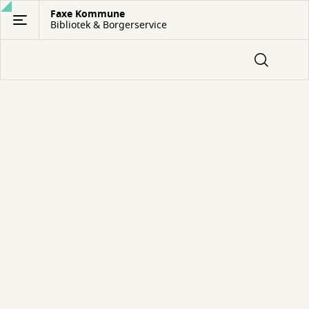
Gå
Faxe Kommune
Bibliotek & Borgerservice
til
hovedindhold