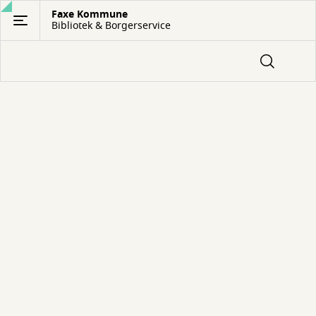
Gå
Faxe Kommune
Bibliotek & Borgerservice
til
hovedindhold