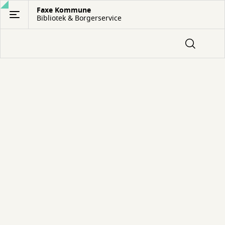
Gå
Faxe Kommune
Bibliotek & Borgerservice
til
hovedindhold