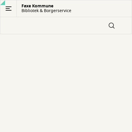
Gå
Faxe Kommune
Bibliotek & Borgerservice
til
hovedindhold