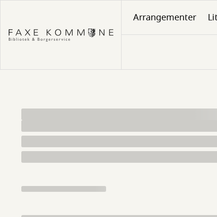
Gå
Arrangementer
Li
til
hovedindhold