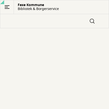
Gå
Faxe Kommune
Bibliotek & Borgerservice
til
hovedindhold