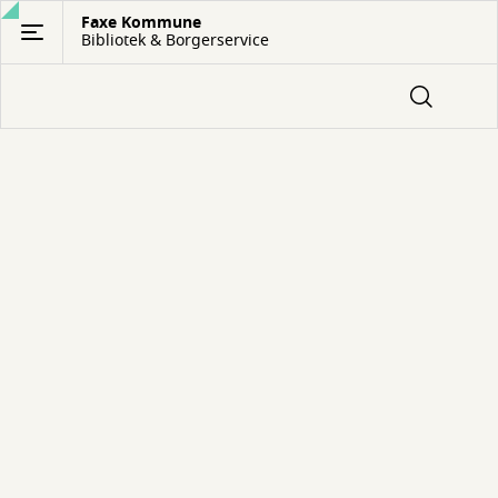
Gå
Faxe Kommune
Bibliotek & Borgerservice
til
hovedindhold