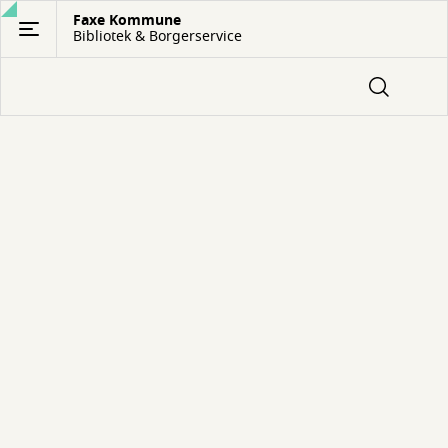
Gå
Faxe Kommune
Bibliotek & Borgerservice
til
hovedindhold