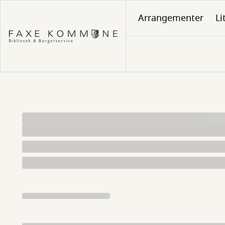
Gå
Arrangementer
Li
til
hovedindhold