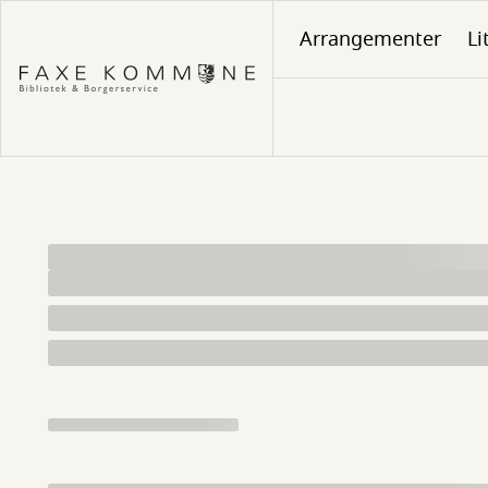
Gå
Arrangementer
Li
til
hovedindhold