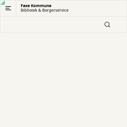
Gå
Faxe Kommune
Bibliotek & Borgerservice
til
hovedindhold