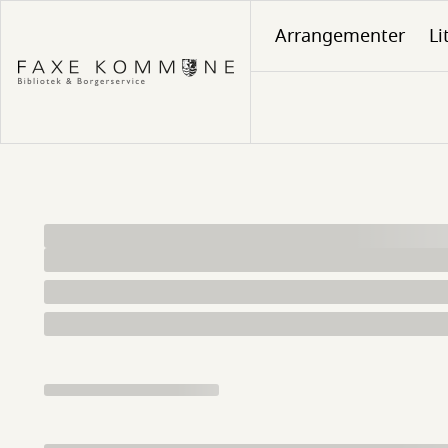
Gå
Arrangementer
Li
til
hovedindhold