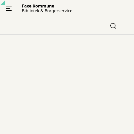
Gå
Faxe Kommune
Bibliotek & Borgerservice
til
hovedindhold