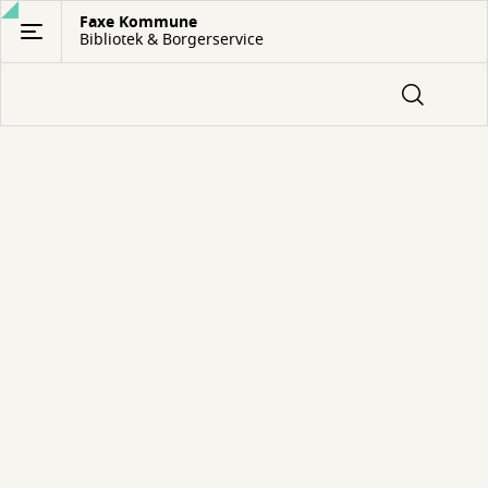
Gå
Faxe Kommune
Bibliotek & Borgerservice
til
hovedindhold