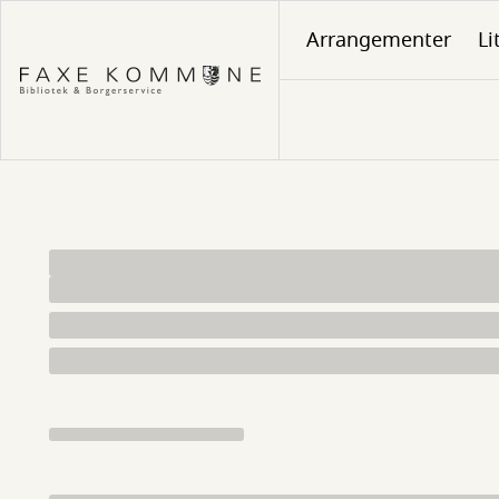
Gå
Arrangementer
Li
til
hovedindhold