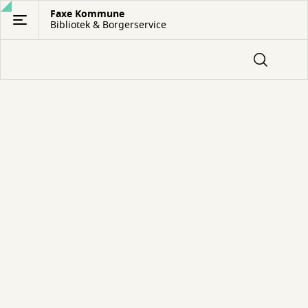
Gå
Faxe Kommune
Bibliotek & Borgerservice
til
hovedindhold