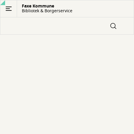
Gå
Faxe Kommune
Bibliotek & Borgerservice
til
hovedindhold