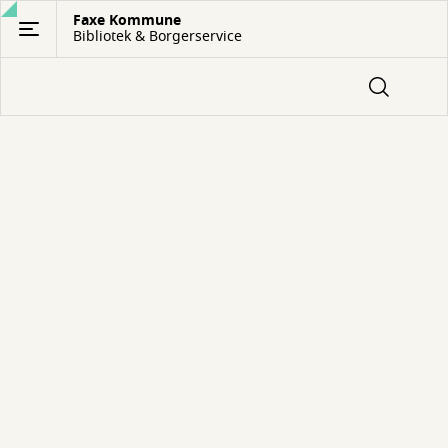
Gå
Faxe Kommune
Bibliotek & Borgerservice
til
hovedindhold