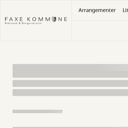
Gå
Arrangementer
Li
til
hovedindhold