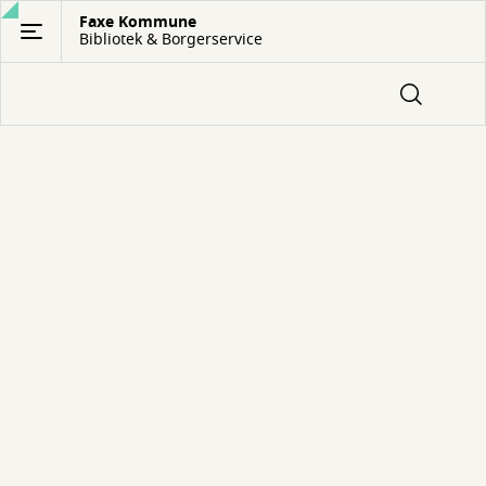
Gå
Faxe Kommune
Bibliotek & Borgerservice
til
hovedindhold