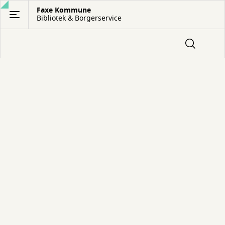
Gå
Faxe Kommune
Bibliotek & Borgerservice
til
hovedindhold