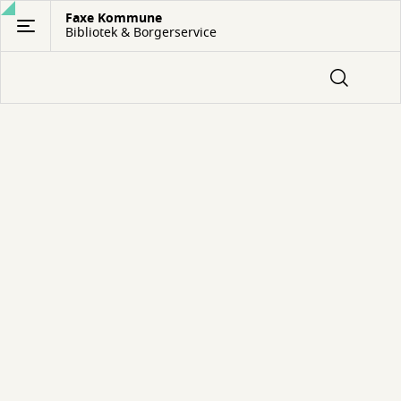
Gå
Faxe Kommune
Bibliotek & Borgerservice
til
hovedindhold