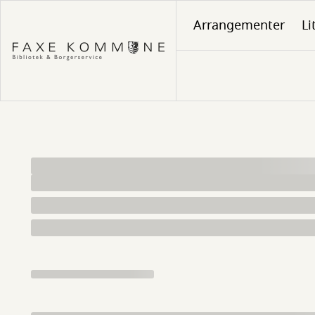
Gå
Arrangementer
Li
til
hovedindhold