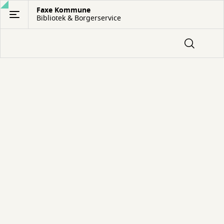
Gå
Faxe Kommune
Bibliotek & Borgerservice
til
hovedindhold