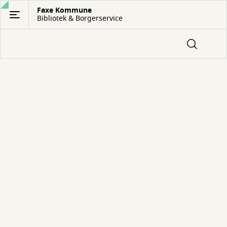
Gå
Faxe Kommune
Bibliotek & Borgerservice
til
hovedindhold