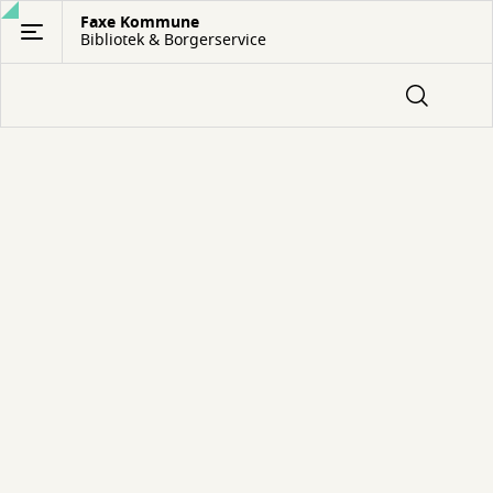
Gå
Faxe Kommune
Bibliotek & Borgerservice
til
hovedindhold