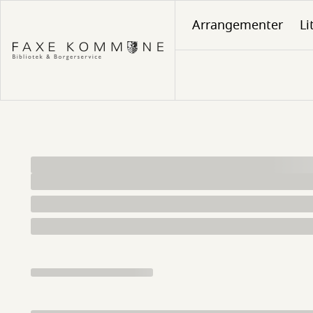
Gå
Arrangementer
Li
til
hovedindhold