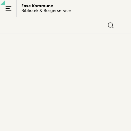
Gå
Faxe Kommune
Bibliotek & Borgerservice
til
hovedindhold