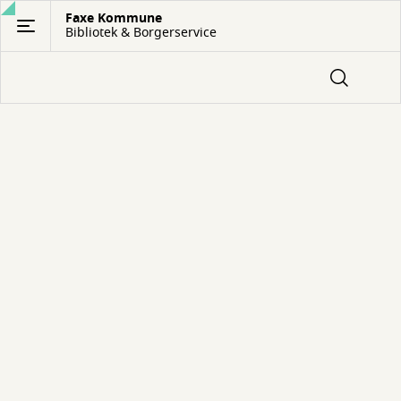
Gå
Faxe Kommune
Bibliotek & Borgerservice
til
hovedindhold