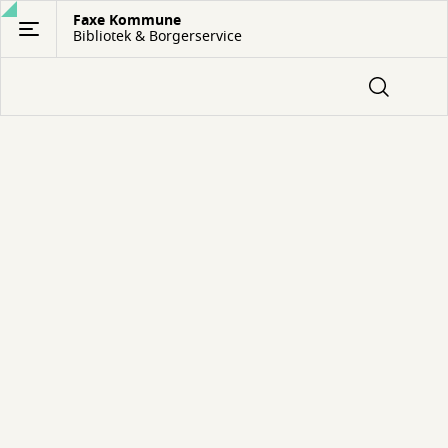
Gå
Faxe Kommune
Bibliotek & Borgerservice
til
hovedindhold