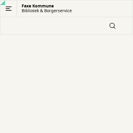
Gå
Faxe Kommune
Bibliotek & Borgerservice
til
hovedindhold