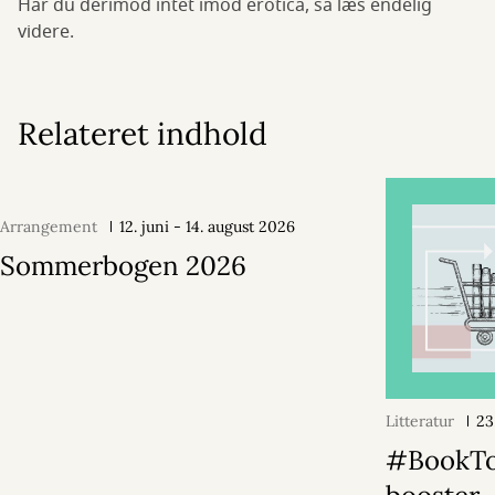
Har du derimod intet imod erotica, så læs endelig
videre.
Relateret indhold
Arrangement
12. juni - 14. august 2026
Sommerbogen 2026
Litteratur
23
#BookT