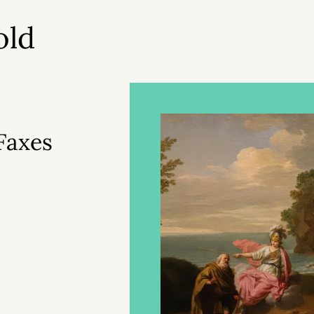
old
 Faxes