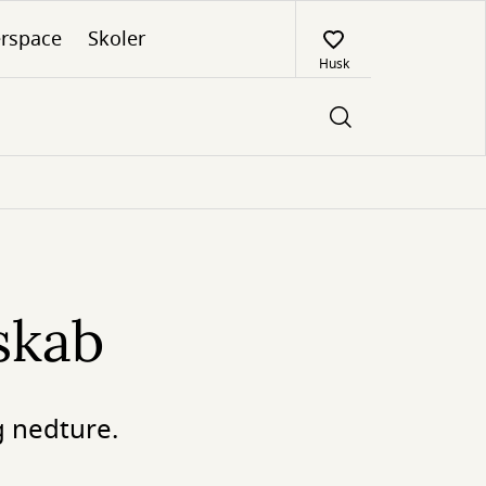
rspace
Skoler
Husk
skab
g nedture.