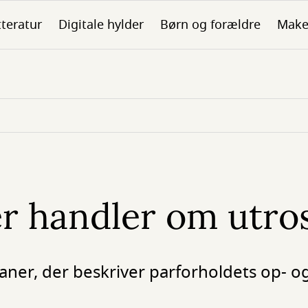
tteratur
Digitale hylder
Børn og forældre
Make
r handler om utro
aner, der beskriver parforholdets op- o