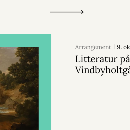
Arrangement
9. o
Litteratur p
Vindbyholtg