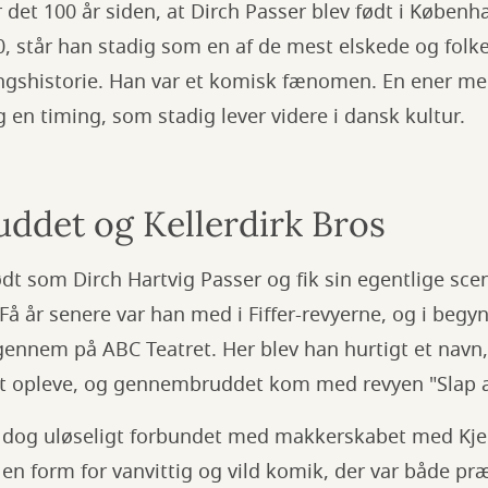
 det 100 år siden, at Dirch Passer blev født i Køben
0, står han stadig som en af de mest elskede og folk
gshistorie. Han var et komisk fænomen. En ener med
en timing, som stadig lever videre i dansk kultur.
det og Kellerdirk Bros
ødt som Dirch Hartvig Passer og fik sin egentlige sce
 Få år senere var han med i Fiffer-revyerne, og i begy
igennem på ABC Teatret. Her blev han hurtigt et navn
at opleve, og gennembruddet kom med revyen "Slap af
 dog uløseligt forbundet med makkerskabet med Kje
n form for vanvittig og vild komik, der var både pr