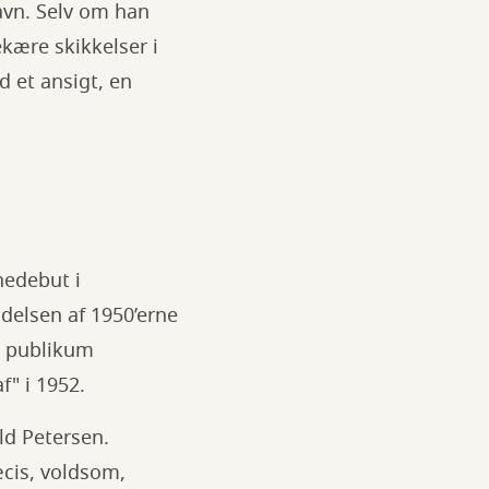
havn. Selv om han
ekære skikkelser i
 et ansigt, en
nedebut i
ndelsen af 1950’erne
, publikum
" i 1952.
ld Petersen.
æcis, voldsom,