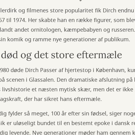
lerdirk og filmenes store popularitet fik Dirch endnu
67 til 1974. Her skabte han en række figurer, som bl
landt andet ornitologen, kæmpebabyen og russeren. 
in komik og ramme nye generationer af publikum.
 død og det store eftermæle
980 døde Dirch Passer af hjertestop i København, k
 på scenen i Glassalen. Den dramatiske afslutning på 
s livshistorie et næsten mytisk skær, men det er ikk
gskraft, der har sikret hans eftermæle.
dig fylder så meget, 100 år efter sin fødsel, siger no
k er uløseligt bundet til en bestemt epoke i dansk re
dig levende. Nye generationer møder ham gennem kl