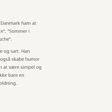
le Danmark ham at
nte", "Sommer i
ouche".
 og sart. Han
n også skabe humor
en at være simpel og
ikke bare en
oldning.