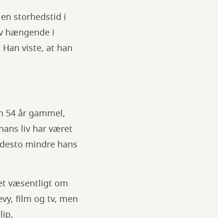
 en storhedstid i
ev hængende i
Han viste, at han
un 54 år gammel,
hans liv har været
e desto mindre hans
get væsentligt om
vy, film og tv, men
ip,