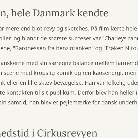
en, hele Danmark kendte
ar mere end blot revy og sketches. På film lærte he
roller, og blandt de største succeser var "Charleys ta
lmene, "Baronessen fra benzintanken" og "Frøken Nit
danskerne med sin særegne balance mellem larmende
en scene med kropslig komik og ren kaosenergi, me
ik eller en lille skæv bevægelse. Han var folkelig ud
e kontakten til sit publikum. Derfor blev han heller 
sin samtid; han blev et pejlemærke for dansk underh
edstid i Cirkusrevyen