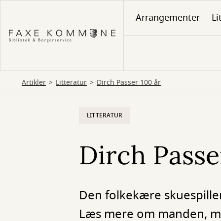
Gå
Arrangementer
Li
til
hovedindhold
Artikler
Litteratur
Dirch Passer 100 år
LITTERATUR
Dirch Passe
Den folkekære skuespiller
Læs mere om manden, myte