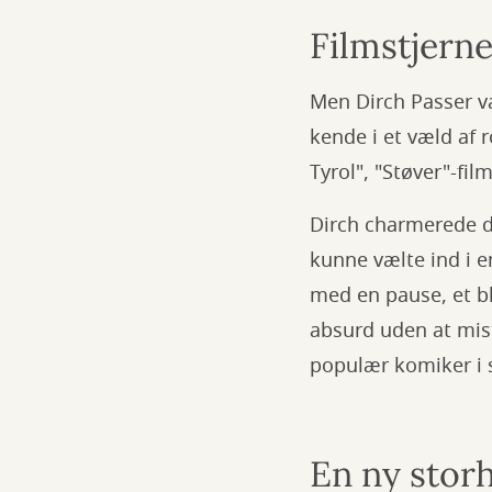
Filmstjern
Men Dirch Passer v
kende i et væld af 
Tyrol", "Støver"-fi
Dirch charmerede 
kunne vælte ind i 
med en pause, et bl
absurd uden at mist
populær komiker i 
En ny storh