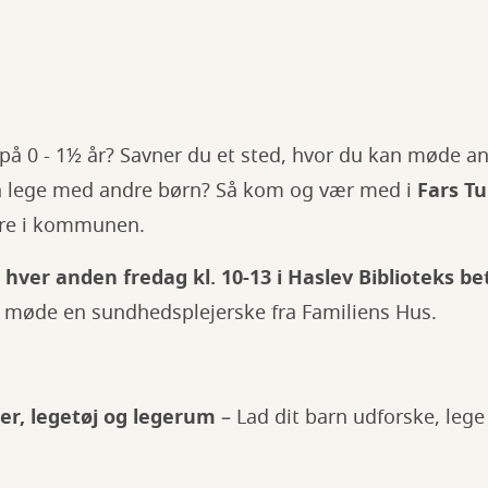
rn på 0 - 1½ år? Savner du et sted, hvor du kan møde a
rn lege med andre børn? Så kom og vær med i
Fars T
ædre i kommunen.
 hver anden fredag kl. 10-13 i Haslev Biblioteks be
u møde en sundhedsplejerske fra Familiens Hus.
er, legetøj og legerum
– Lad dit barn udforske, lege