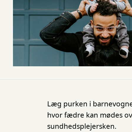
Læg purken i barnevognen
hvor fædre kan mødes ov
sundhedsplejersken.