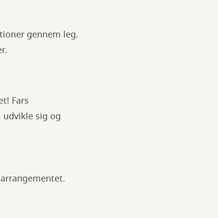
tioner gennem leg.
r.
t! Fars
 udvikle sig og
r arrangementet.