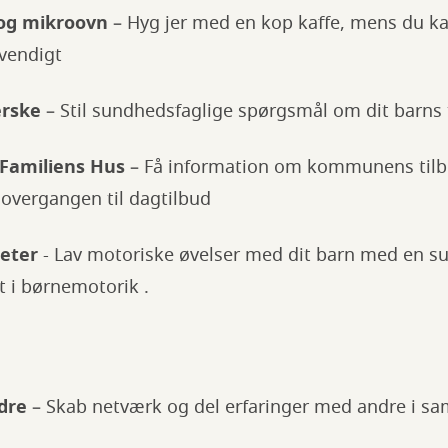
 og mikroovn
– Hyg jer med en kop kaffe, mens du 
dvendigt
erske
– Stil sundhedsfaglige spørgsmål om dit barns t
 Familiens Hus
– Få information om kommunens tilb
 overgangen til dagtilbud
teter
- Lav motoriske øvelser med dit barn med en s
st i børnemotorik .
dre
– Skab netværk og del erfaringer med andre i s