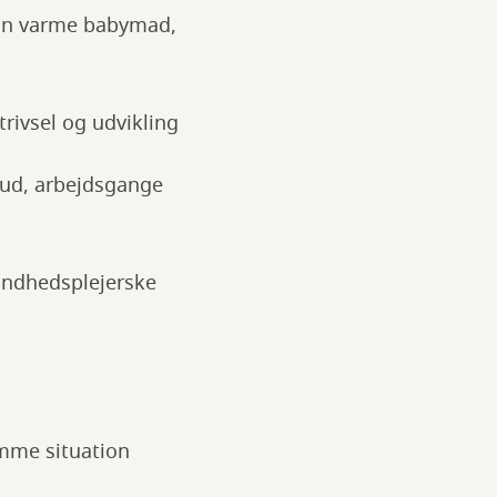
kan varme babymad,
rivsel og udvikling
ud, arbejdsgange
undhedsplejerske
amme situation