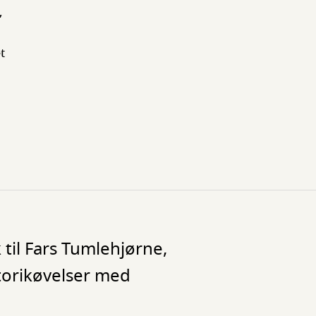
,
t
til Fars Tumlehjørne,
torikøvelser med