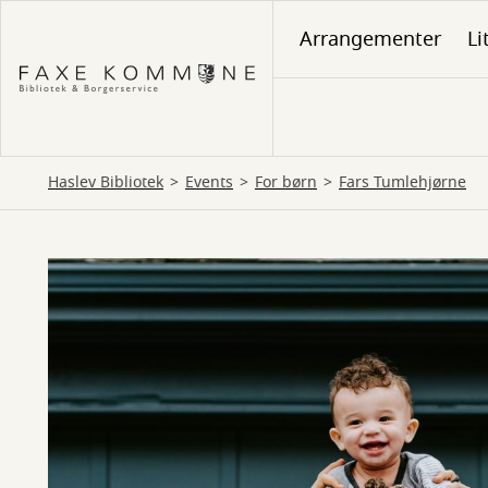
Gå
Arrangementer
Li
til
hovedindhold
Haslev Bibliotek
Events
For børn
Fars Tumlehjørne