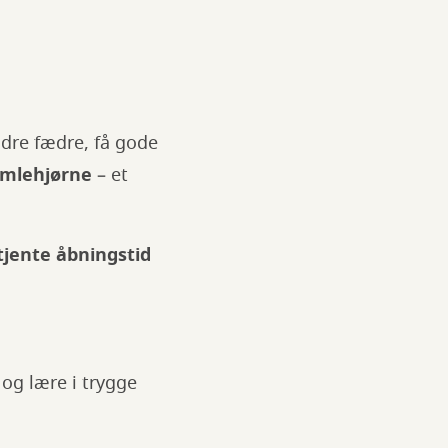
ndre fædre, få gode
umlehjørne
– et
tjente åbningstid
 og lære i trygge