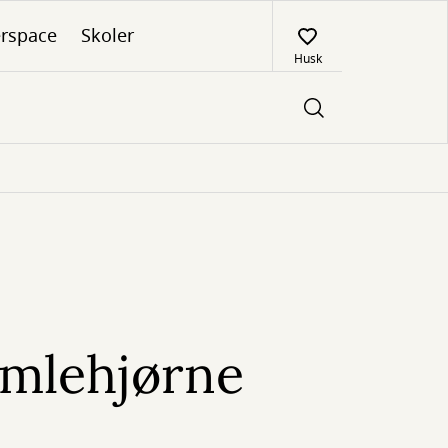
rspace
Skoler
Husk
umlehjørne