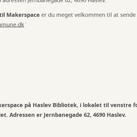
adressen Jernbanegade 62, 4690 Haslev.
til Makerspace
er du meget velkommen til at sende e
mmune.dk
¨
rspace på Haslev Bibliotek, i lokalet til venstre f
et. Adressen er Jernbanegade 62, 4690 Haslev.