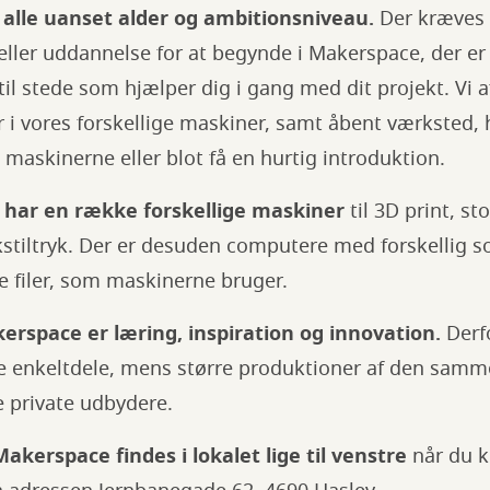
 alle uanset alder og ambitionsniveau.
Der kræves 
ller uddannelse for at begynde i Makerspace, der e
 til stede som hjælper dig i gang med dit projekt. Vi 
r i vores forskellige maskiner, samt åbent værksted
maskinerne eller blot få en hurtig introduktion.
har en række forskellige maskiner
til 3D print, st
stiltryk. Der er desuden computere med forskellig sof
e filer, som maskinerne bruger.
rspace er læring, inspiration og innovation.
Derfo
e enkeltdele, mens større produktioner af den sam
e private udbydere.
akerspace findes i lokalet lige til venstre
når du 