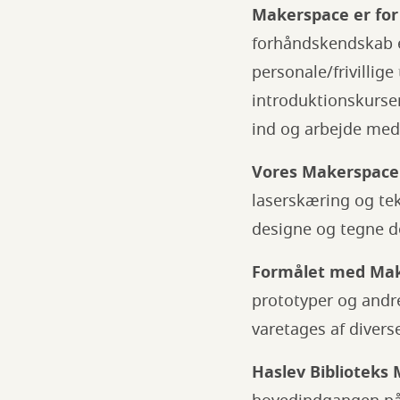
Makerspace er for
forhåndskendskab e
personale/frivillige
introduktionskurse
ind og arbejde med 
Vores Makerspace 
laserskæring og tek
designe og tegne d
Formålet med Make
prototyper og andr
varetages af divers
Haslev Biblioteks M