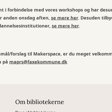
nt i forbindelse med vores workshops og har des
r anden onsdag aften,
se mere her
. Desuden tilb
dannelsesinstitutioner,
se mere her
.
mål/forslag til Makerspace, er du meget velkomm
in på
maprs@faxekommune.dk
Om bibliotekerne