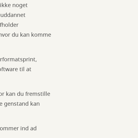
ikke noget
r uddannet
afholder
, hvor du kan komme
orformatsprint,
tware til at
r kan du fremstille
me genstand kan
kommer ind ad