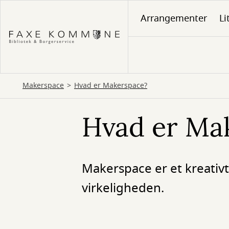
Gå
Arrangementer
Li
til
hovedindhold
Makerspace
Hvad er Makerspace?
Hvad er Ma
Makerspace er et kreativt
virkeligheden.