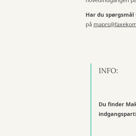
hovedindgangen på 
Har du spørgsmål 
på
maprs@faxeko
INFO:
Du finder Make
indgangsparti