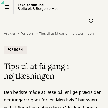
Gå
Faxe Kommune
Bibliotek & Borgerservice
til
hovedindhold
Artikler
For børn
Tips til at få gang i højtlæsningen
FOR BØRN
Tips til at få gang i
højtlæsningen
Den bedste måde at læse på, er lige præcis den,
der fungerer godt for jer. Men hvis I har svært
ved at finde lige netop den måde, kan I prøve